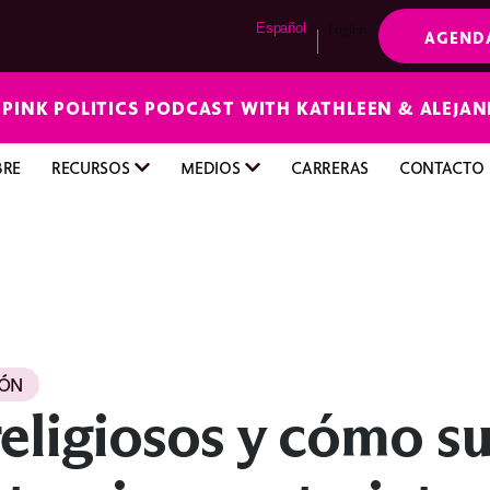
Español
English
AGEND
E PINK POLITICS PODCAST WITH KATHLEEN & ALEJA
BRE
RECURSOS
MEDIOS
CARRERAS
CONTACTO
IÓN
eligiosos y cómo su