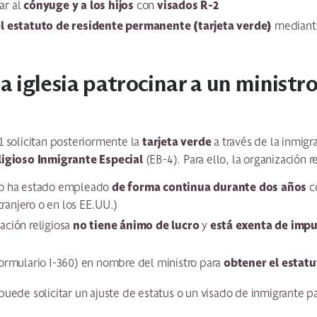
cónyuge y a los hijos
visados R-2
ar al
con
l estatuto de residente permanente (tarjeta verde)
mediante
iglesia patrocinar a un ministr
tarjeta verde
1 solicitan posteriormente la
a través de la inmig
ligioso Inmigrante Especial
(EB-4). Para ello, la organización 
de forma continua durante dos años
ro ha estado empleado
c
xtranjero o en los EE.UU.)
no tiene ánimo de lucro
está exenta de imp
ación religiosa
y
obtener el estatu
formulario I-360) en nombre del ministro para
puede solicitar un ajuste de estatus o un visado de inmigrante p