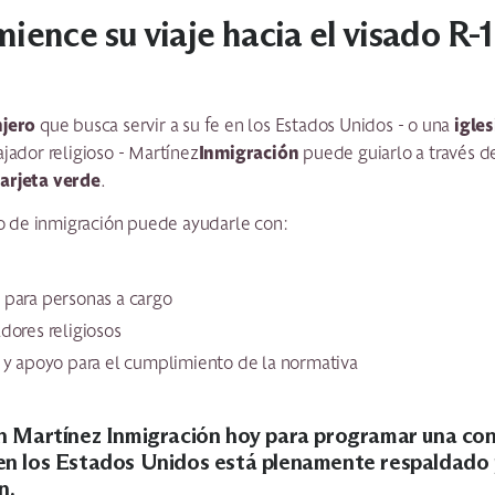
ence su viaje hacia el visado R-1
njero
igles
que busca servir a su fe en los Estados Unidos - o una
Inmigración
jador religioso - Martínez
puede guiarlo a través d
tarjeta verde
.
 de inmigración puede ayudarle con:
2 para personas a cargo
adores religiosos
s y apoyo para el cumplimiento de la normativa
n Martínez Inmigración hoy
para programar una con
o en los Estados Unidos está plenamente respaldado
n.