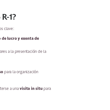
 R-1?
os clave:
 de lucro y exenta de
res a la presentación de la
so
para la organización
visita in situ
terse a una
para