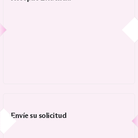
Informes policiales, registros médicos, declaraciones
personales, declaraciones juradas de profesionales.
5
Envíe su solicitud
a USCIS para su procesamiento.