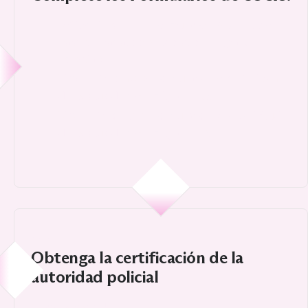
VAWA:
Presente el Formulario I-360 (Petición
para Amerasiático, Viudo(a) o Inmigrante
Especial).
Visa U:
Presente el Formulario I-918 (Petición
de Estatus de No Inmigrante U).
Visa T:
Presente el Formulario I-914 (Solicitud
de Estatus de No Inmigrante T).
4
Obtenga la certificación de la
autoridad policial
(para las visas U y T).