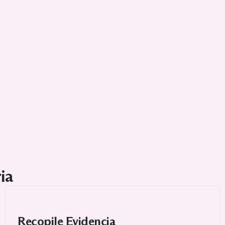
esión sexual, trata de personas, secuestro, etc.).
 delito.
investigación o el enjuiciamiento.
una Exención
.
jo forzado o trata sexual.
a menos que esté exento debido a un trauma.
E. UU.
ia
2
Recopile Evidencia