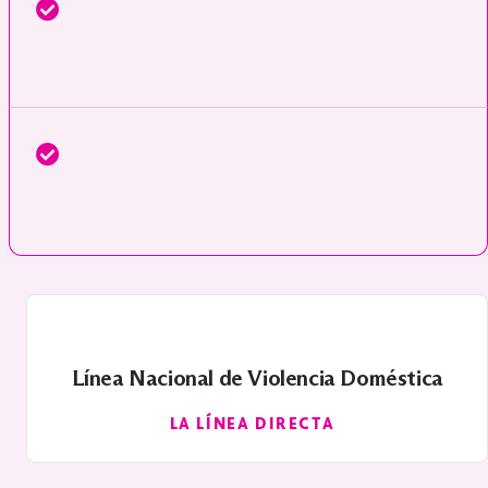
aboga en su nombre
Un abogado de inmigración
para obtener los certificados necesarios.
supervisa su caso, presenta
Nuestro equipo
consultas y realiza seguimientos
para evitar
contratiempos innecesarios.
Línea Nacional de Violencia Doméstica
LA LÍNEA DIRECTA