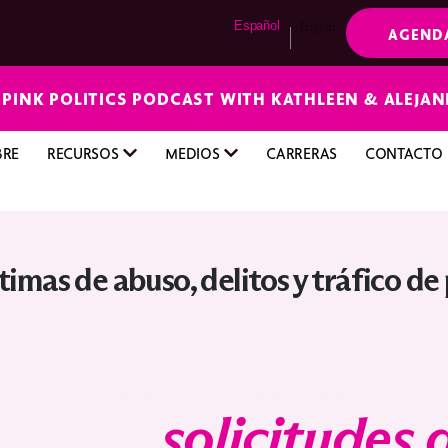
Español
English
AGEND
E PINK POLITICS PODCAST WITH KATHLEEN & ALEJA
BRE
RECURSOS
MEDIOS
CARRERAS
CONTACTO
timas de abuso, delitos y tráfico de
a para
solicitudes