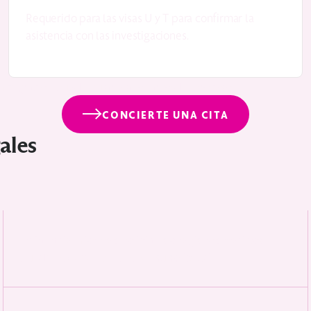
Requerido para las visas U y T para confirmar la
asistencia con las investigaciones.
migración puede guiarle a lo largo del proceso.
CONCIERTE UNA CITA
ales
La falta de informes policiales o registros médicos
retrasar o denegar
puede
su solicitud.