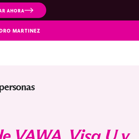
AR AHORA
NDRO MARTINEZ
 personas
 de VAWA, Visa U y