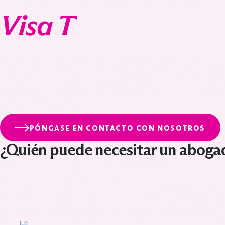
Visa T
.
Si usted o un ser querido está buscando protección en los EE.U
Martínez de Inmigración
en
puede ayudar. Proporcionamos apo
¿Necesita ayuda legal con una 
hoy mismo!
PÓNGASE EN CONTACTO CON NOSOTROS
¿Quién puede necesitar un aboga
abogado de inmigración
Un
puede ayudarle con:
Peticiones VAWA (Ley de Violencia contra la Mujer)
– P
Visas U
víctimas de delitos
– Para
como violencia doméstic
Visas T
víctimas de trata de personas o laboral
– Para
qu