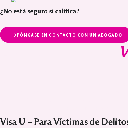
¿No está seguro si califica?
abogado de inmigración
Hable con un
para que evalúe su caso
PÓNGASE EN CONTACTO CON UN ABOGADO
Elegibilidad para
V
VAWA (Ley de Violencia contra la Mujer)
Víctima de Violencia Doméstica
por parte de un cónyuge,
Prueba de Abuso
, como informes policiales, registros mé
Haber Vivido con el Abusador
en algún momento.
Buena Conducta Moral
(los antecedentes penales pueden 
Visa U – Para Víctimas de Delito