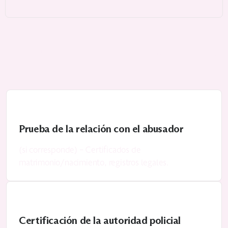
completas
abogado de inmigración
. Un
se asegura de que todo
Prueba de la relación con el abusador
(si corresponde) – Certificados de
matrimonio/nacimiento, registros legales.
Certificación de la autoridad policial