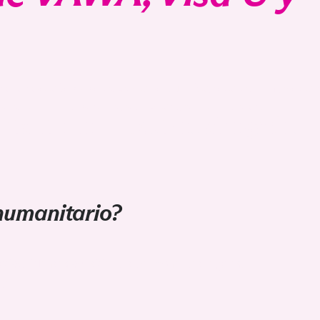
ncuencia, o la trata de personas
abogado de
inmigración
, un
asegurar su estatus legal y proteger sus derechos.
a
ontacto con nuestros abogados
humanitario?
adounidenses o residentes permanentes legales.
quen.