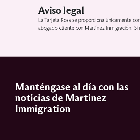
Aviso legal
La Tarjeta Rosa se proporciona únicamente con f
abogado-cliente con Martínez Inmigración. Si 
Manténgase al día con las
noticias de Martinez
Immigration