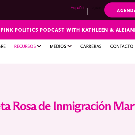
Español
English
AGEND
E PINK POLITICS PODCAST WITH KATHLEEN & ALEJA
BRE
RECURSOS
MEDIOS
CARRERAS
CONTACTO
eta Rosa de Inmigración Mar