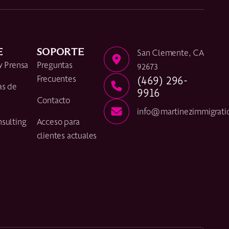
E
SOPORTE
San Clemente, CA
y Prensa
Preguntas
92673
(469) 296-
Frecuentes
as de
9916
Contacto
info@martinezimmigrati
sulting
Acceso para
clientes actuales