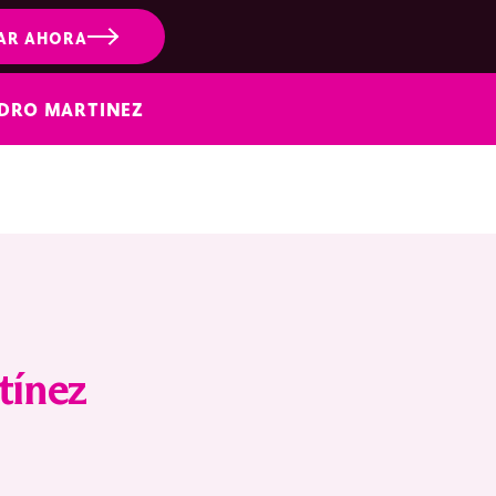
AR AHORA
NDRO MARTINEZ
tínez